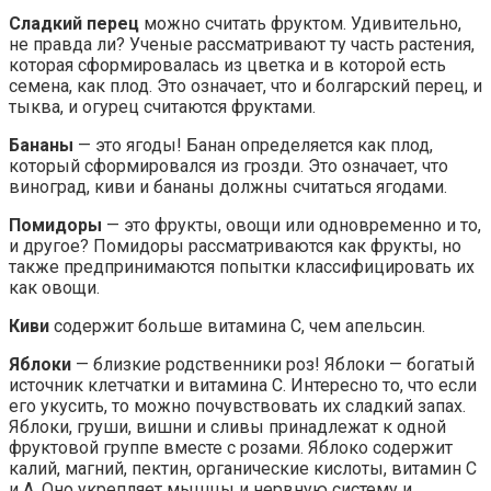
Сладкий перец
можно считать фруктом. Удивительно,
не правда ли? Ученые рассматривают ту часть растения,
которая сформировалась из цветка и в которой есть
семена, как плод. Это означает, что и болгарский перец, и
тыква, и огурец считаются фруктами.
Бананы
— это ягоды! Банан определяется как плод,
который сформировался из грозди. Это означает, что
виноград, киви и бананы должны считаться ягодами.
Помидоры
— это фрукты, овощи или одновременно и то,
и другое? Помидоры рассматриваются как фрукты, но
также предпринимаются попытки классифицировать их
как овощи.
Киви
содержит больше витамина С, чем апельсин.
Яблоки
— близкие родственники роз! Яблоки — богатый
источник клетчатки и витамина С. Интересно то, что если
его укусить, то можно почувствовать их сладкий запах.
Яблоки, груши, вишни и сливы принадлежат к одной
фруктовой группе вместе с розами. Яблоко содержит
калий, магний, пектин, органические кислоты, витамин С
и А. Оно укрепляет мышцы и нервную систему и