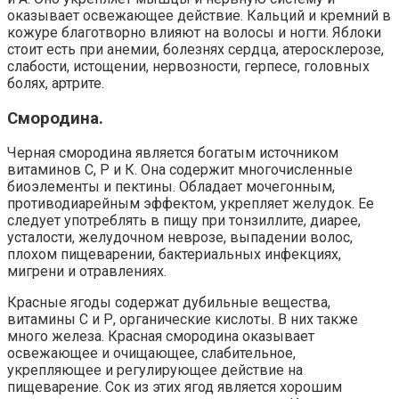
оказывает освежающее действие. Кальций и кремний в
кожуре благотворно влияют на волосы и ногти. Яблоки
стоит есть при анемии, болезнях сердца, атеросклерозе,
слабости, истощении, нервозности, герпесе, головных
болях, артрите.
Смородина.
Черная смородина является богатым источником
витаминов С, Р и К. Она содержит многочисленные
биоэлементы и пектины. Обладает мочегонным,
противодиарейным эффектом, укрепляет желудок. Ее
следует употреблять в пищу при тонзиллите, диарее,
усталости, желудочном неврозе, выпадении волос,
плохом пищеварении, бактериальных инфекциях,
мигрени и отравлениях.
Красные ягоды содержат дубильные вещества,
витамины С и Р, органические кислоты. В них также
много железа. Красная смородина оказывает
освежающее и очищающее, слабительное,
укрепляющее и регулирующее действие на
пищеварение. Сок из этих ягод является хорошим